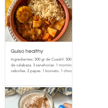
huevos, el queso y condimentar.
Mezclar todo y hornear
Guiso healthy
Ingredientes: 500 gr de Cuadril. 500 gr
de calabaza. 3 zanahorias. 1 morrón. 2
cebollas. 2 papas. 1 boniato. 1 choclo.
½ litro de salsa de tomate s/az. 1 taza
de arroz integral. Condimentos: sal,
pimienta, pimentón, condimento
verde, orégano, ajo y perejil en polvo.
Procedimiento: Cortar las verduras en
cubos y picar el morrón y las cebollas.