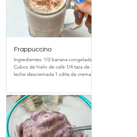
Primero saltear la cebolla, el morrón, la
carne ya cortada en cubos y
condimentar. Agregar la salsa de
tomate y luego agregar el resto
Frappuccino
Ingredientes: 1/2 banana congelada
Cubos de hielo de café 1/4 taza de
leche descremada 1 cdita de crema de
maní s/az 1 cda de cacao amargo s/az
Canela a gusto Procedimiento: Licuas
todos los ingredientes y por ultimo le
agregas la canela por encima