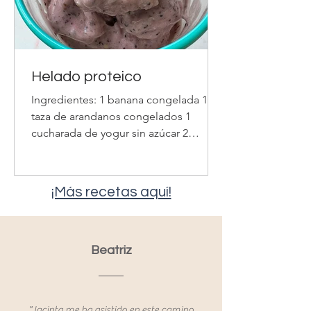
Helado proteico
Ingredientes: 1 banana congelada 1/4
taza de arandanos congelados 1
cucharada de yogur sin azúcar 2
cucharadas de semillas de cáñamo
Procedimiento: Procesar todos los
ingredientes hasta formar consistencia
¡Más recetas aquí!
cremosa.
Beatriz
"Jacinta me ha asistido en este camino