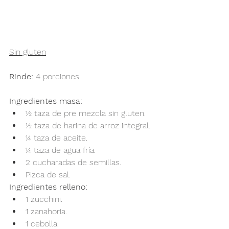
Sin gluten
Rinde: 
4 porciones
Ingredientes masa:
½ taza de pre mezcla sin gluten.
½ taza de harina de arroz integral.
¼ taza de aceite.
¼ taza de agua fría.
2 cucharadas de semillas.
Pizca de sal.
Ingredientes relleno:
1 zucchini.
1 zanahoria.
1 cebolla.