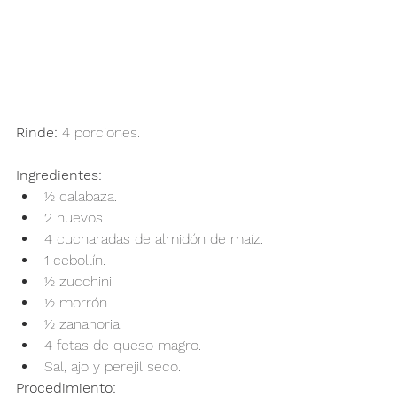
Rinde:
 4 porciones.
Ingredientes:
½ calabaza.
2 huevos.
4 cucharadas de almidón de maíz.
1 cebollín.
½ zucchini.
½ morrón.
½ zanahoria.
4 fetas de queso magro.
Sal, ajo y perejil seco.
Procedimiento: