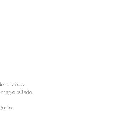
de calabaza.
 magro rallado.
gusto.