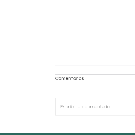
Comentarios
Escribir un comentario...
Budín de brócoli y zanahoria