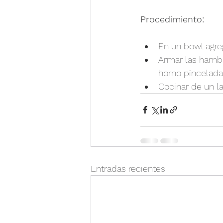
Procedimiento:
En un bowl agreg
Armar las hambu
horno pincelada
Cocinar de un la
Entradas recientes