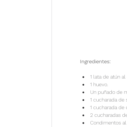
Ingredientes:
1 lata de atún al
1 huevo.
Un puñado de m
1 cucharada de 
1 cucharada de
2 cucharadas de
Condimentos al g