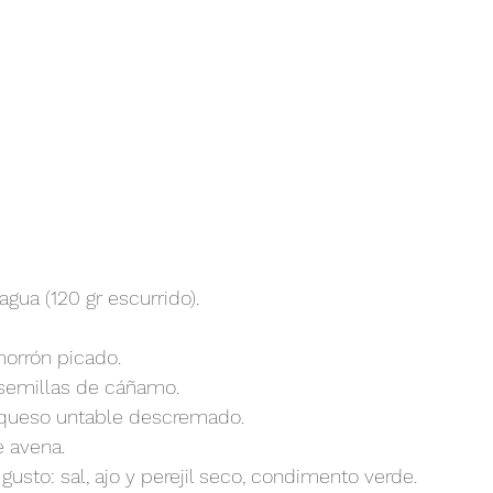
 agua (120 gr escurrido).
orrón picado.
semillas de cáñamo.
 queso untable descremado.
 avena.
usto: sal, ajo y perejil seco, condimento verde.