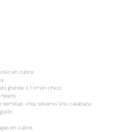
ollo en cubos.
a.
do grande o 1 limón chico.
hearts.
 semillas: chía, sésamo, lino, calabaza
gusto
ugas en cubos.