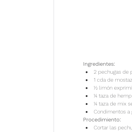
Ingredientes:
2 pechugas de p
1 cda de mostaz
½ limón exprimi
¼ taza de hemp 
¼ taza de mix se
Condimentos a 
Procedimiento:
Cortar las pech