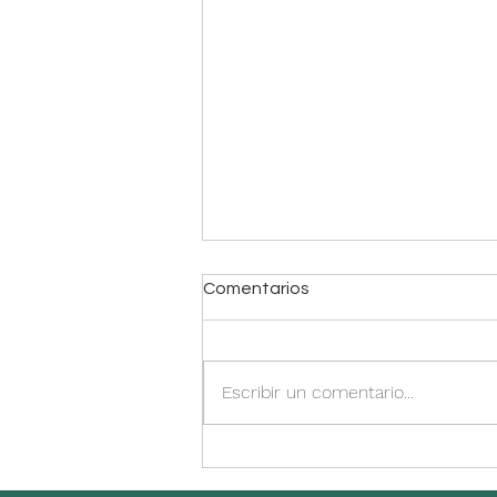
Comentarios
Escribir un comentario...
Budín de brócoli y zanahoria