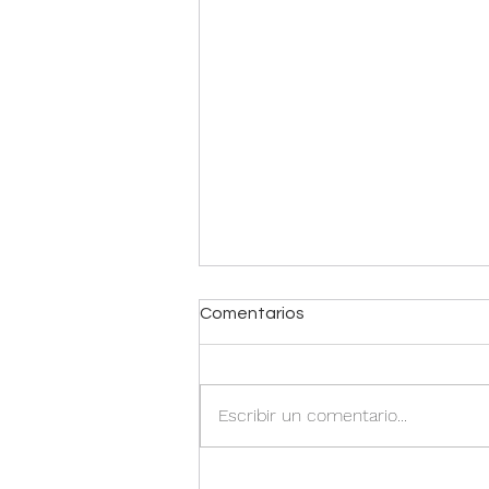
Comentarios
Escribir un comentario...
Budín de brócoli y zanahoria