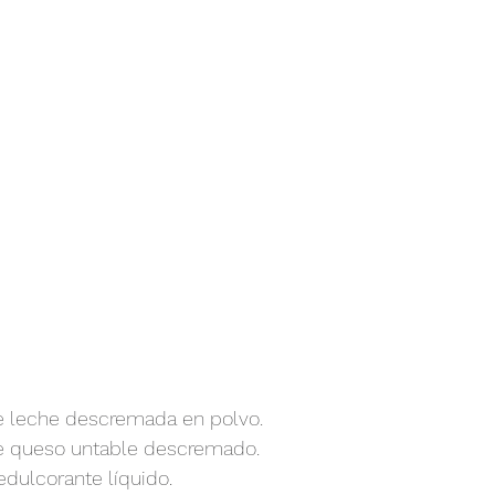
e leche descremada en polvo.
e queso untable descremado.
edulcorante líquido.